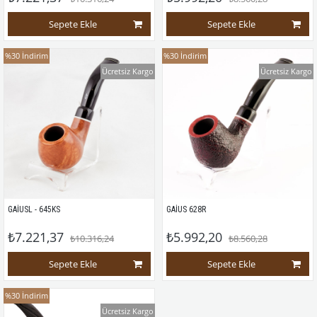
Sepete Ekle
Sepete Ekle
%30
İndirim
%30
İndirim
Ücretsiz Kargo
Ücretsiz Kargo
GAİUSL - 645KS
GAİUS 628R
₺7.221,37
₺5.992,20
₺10.316,24
₺8.560,28
Sepete Ekle
Sepete Ekle
%30
İndirim
Ücretsiz Kargo