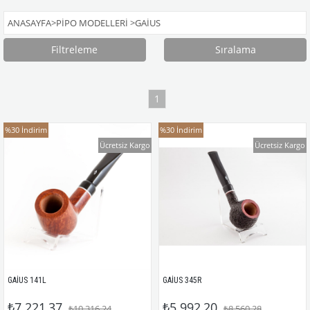
ANASAYFA
>
PIPO MODELLERI
>
GAIUS
Filtreleme
Sıralama
1
%30
İndirim
%30
İndirim
Ücretsiz Kargo
Ücretsiz Kargo
GAİUS 141L
GAİUS 345R
₺7.221,37
₺5.992,20
₺10.316,24
₺8.560,28