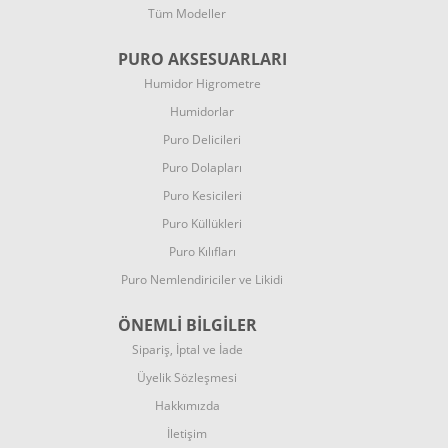
Tüm Modeller
PURO AKSESUARLARI
Humidor
Higrometre
Humidorlar
Puro Delicileri
Puro Dolapları
Puro Kesicileri
Puro Küllükleri
Puro Kılıfları
Puro Nemlendiriciler ve
Likidi
ÖNEMLİ BİLGİLER
Sipariş, İptal ve İade
Üyelik Sözleşmesi
Hakkımızda
İletişim