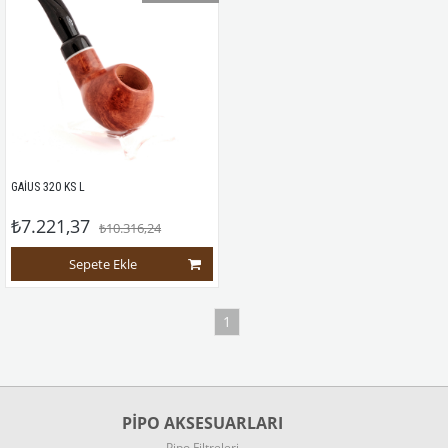
GAİUS 320 KS L
₺7.221,37
₺10.316,24
Sepete Ekle
1
PİPO AKSESUARLARI
Pipo Filtreleri