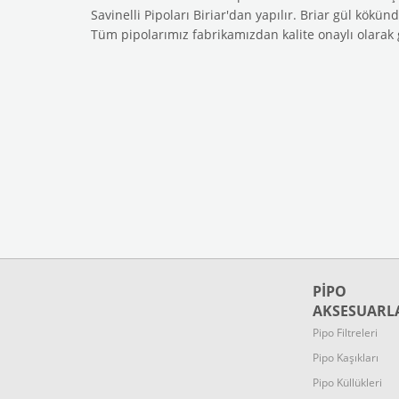
Savinelli Pipoları Biriar'dan yapılır. Briar gül kökü
Tüm pipolarımız fabrikamızdan kalite onaylı olarak g
PİPO
AKSESUARL
Pipo Filtreleri
Pipo Kaşıkları
Pipo Küllükleri