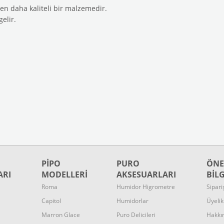
nden daha kaliteli bir malzemedir.
elir.
PİPO
PURO
ÖNE
ARI
MODELLERİ
AKSESUARLARI
BİL
Roma
Humidor
Higrometre
Sipari
Capitol
Humidorlar
Üyeli
Marron Glace
Puro Delicileri
Hakkı