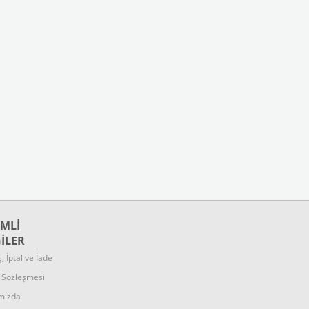
MLİ
GİLER
ş, İptal ve İade
k Sözleşmesi
mızda