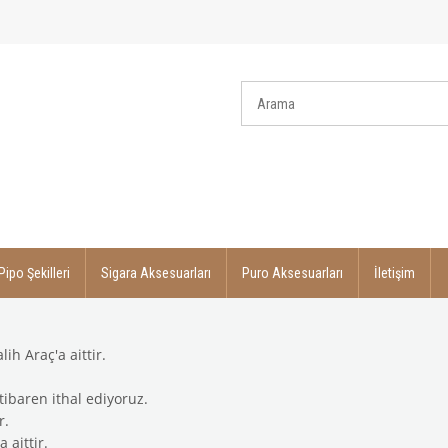
Pipo Şekilleri
Sigara Aksesuarları
Puro Aksesuarları
İletişim
ih Araç'a aittir.
itibaren ithal ediyoruz.
r.
 aittir.