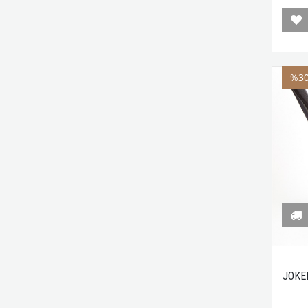
%3
JOKE