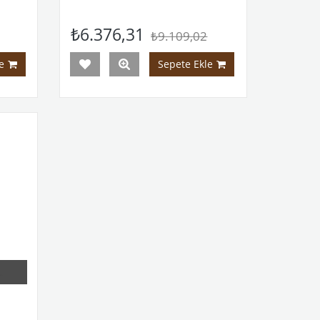
₺6.376,31
₺9.109,02
e
Sepete Ekle