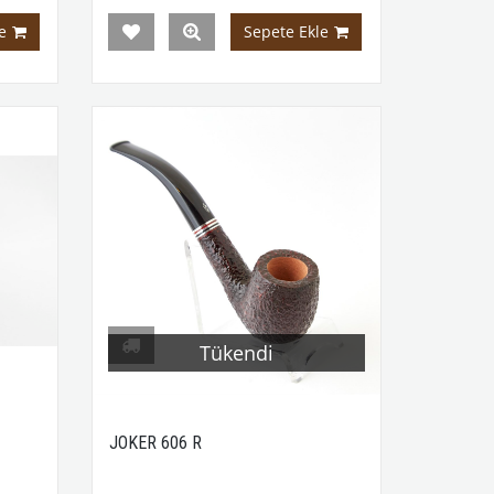
e
Sepete Ekle
Tükendi
JOKER 606 R