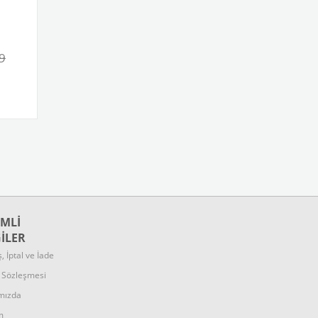
9
MLİ
GİLER
ş, İptal ve İade
k Sözleşmesi
mızda
m