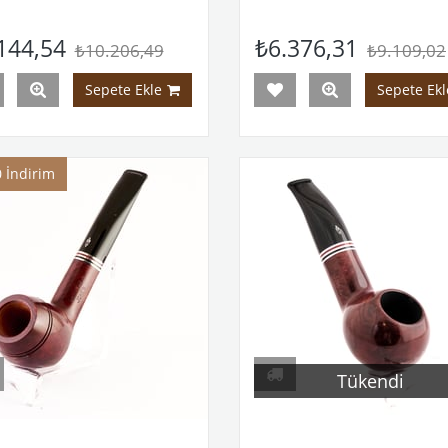
144,54
₺6.376,31
₺10.206,49
₺9.109,02
Sepete Ekle
Sepete Ekl
0
İndirim
Tükendi