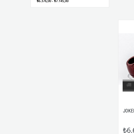
₺6.376,00 - ₺7.145,00
JOKE
₺6.