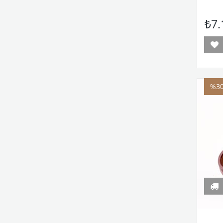
₺7.
%3