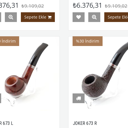
376,31
₺6.376,31
₺9.109,02
₺9.109,02
Sepete Ekle
Sepete Ekl
0
İndirim
%30
İndirim
R 673 L
JOKER 673 R