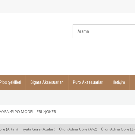
Pipo Şekilleri
Sigara Aksesuarları
Puro Aksesuarları
İletişim
AYFA
>
PIPO MODELLERI
>
JOKER
öre (Artan)
Fiyata Göre (Azalan)
Ürün Adına Göre (A>Z)
Ürün Adına Göre (Z