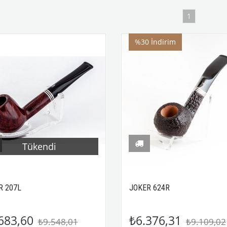
1
%30
İndirim
Tükendi
R 207L
JOKER 624R
683,60
₺6.376,31
₺9.548,01
₺9.109,02