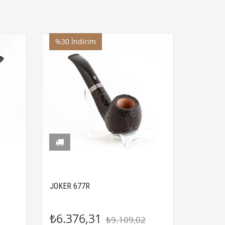
%30
İndirim
JOKER 677R
₺6.376,31
₺9.109,02