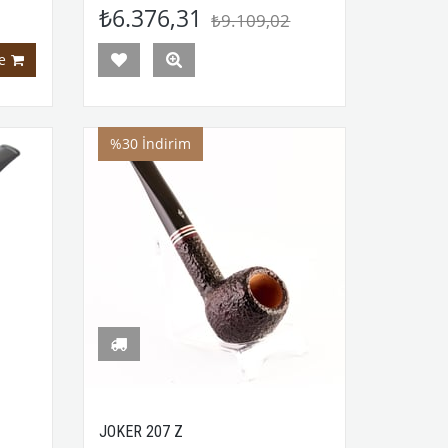
₺6.376,31
₺9.109,02
e
%30
İndirim
JOKER 207 Z