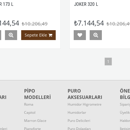
R 173 L
JOKER 320 L
144,54
₺7.144,54
₺10.206,49
₺10.206,4
Sepete Ekle
1
PİPO
PURO
ÖNE
ARI
MODELLERİ
AKSESUARLARI
BİL
Roma
Humidor
Higrometre
Sipari
Capitol
Humidorlar
Üyeli
Marron Glace
Puro Delicileri
Hakkı
nleri
Pianoforte
Puro Dolapları
İletişi