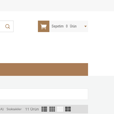
Sepetim
0
Ürün
11 Ürün
<A)
Stoktakiler