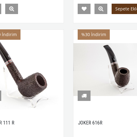
Sepete Ekl
0
İndirim
%30
İndirim
R 111 R
JOKER 616R