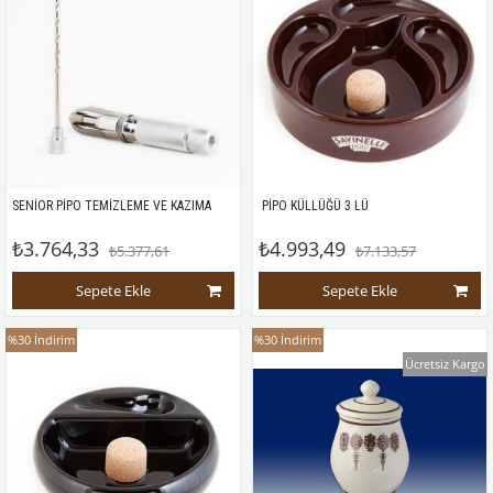
SENİOR PİPO TEMİZLEME VE KAZIMA
 PİPO KÜLLÜĞÜ 3 LÜ
₺3.764,33
₺4.993,49
₺5.377,61
₺7.133,57
Sepete Ekle
Sepete Ekle
%30
İndirim
%30
İndirim
Ücretsiz Kargo