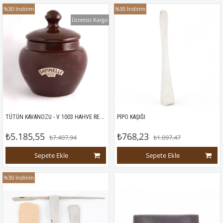
%30
İndirim
%30
İndirim
Ücretsiz Kargo
TÜTÜN KAVANOZU - V 1003 HAHVE RENGİ
PİPO KAŞIĞI
₺5.185,55
₺768,23
₺7.407,94
₺1.097,47
Sepete Ekle
Sepete Ekle
%30
İndirim