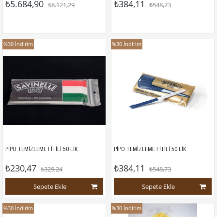
₺5.684,90
₺384,11
₺8.121,29
₺548,73
%30
İndirim
%30
İndirim
PİPO TEMİZLEME FİTİLİ 50 LİK
PİPO TEMİZLEME FİTİLİ 50 LİK
₺230,47
₺384,11
₺329,24
₺548,73
Sepete Ekle
Sepete Ekle
%30
İndirim
%30
İndirim