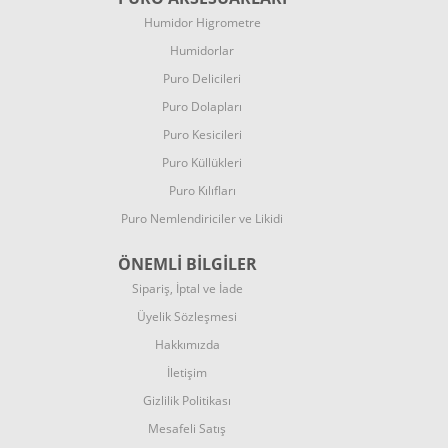
Humidor
Higrometre
Humidorlar
Puro Delicileri
Puro Dolapları
Puro Kesicileri
Puro Küllükleri
Puro Kılıfları
Puro Nemlendiriciler ve
Likidi
ÖNEMLİ BİLGİLER
Sipariş, İptal ve İade
Üyelik Sözleşmesi
Hakkımızda
İletişim
Gizlilik Politikası
Mesafeli Satış