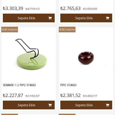
₺3.303,39
₺2.765,63
₺4.719,13
₺3.950,89
Sepete Ekle
Sepete Ekle
%30
İndirim
%30
İndirim
SERAMİK 1 Lİ PIPO STANDI 
PİPO STANDI
₺2.227,87
₺2.381,52
₺3.182,67
₺3.402,17
Sepete Ekle
Sepete Ekle