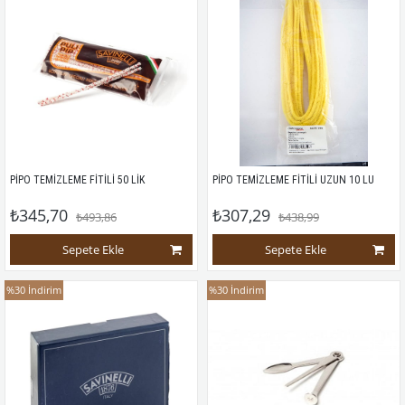
PİPO TEMİZLEME FİTİLİ 50 LİK
PİPO TEMİZLEME FİTİLİ UZUN 10 LU
₺345,70
₺307,29
₺493,86
₺438,99
Sepete Ekle
Sepete Ekle
%30
İndirim
%30
İndirim