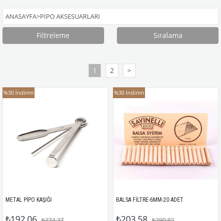
ANASAYFA
>
PIPO AKSESUARLARI
Filtreleme
Sıralama
1
2
>
%30
İndirim
%30
İndirim
METAL PİPO KAŞIĞI 
BALSA FİLTRE-6MM-20 ADET 
₺192,06
₺203,58
₺274,37
₺290,83