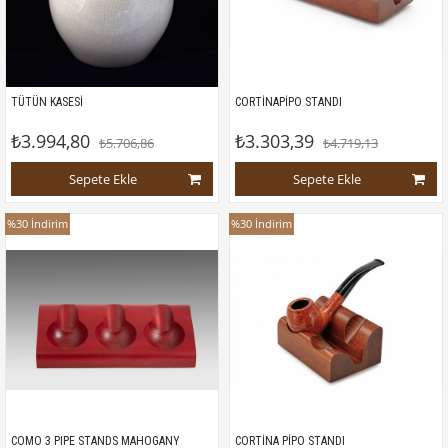
TÜTÜN KASESİ
CORTİNAPİPO STANDI
₺3.994,80
₺3.303,39
₺5.706,86
₺4.719,13
Sepete Ekle
Sepete Ekle
%30
İndirim
%30
İndirim
COMO 3 PIPE STANDS MAHOGANY
CORTİNA PİPO STANDI