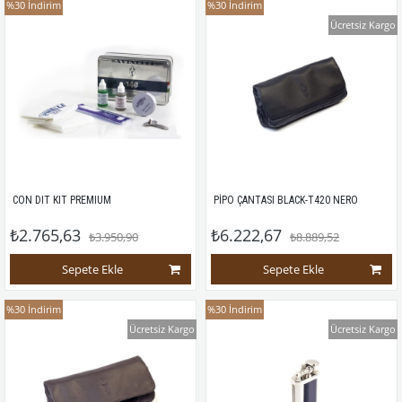
%30
İndirim
%30
İndirim
Ücretsiz Kargo
 CON DIT KIT PREMIUM
 PİPO ÇANTASI BLACK-T420 NERO
₺2.765,63
₺6.222,67
₺3.950,90
₺8.889,52
Sepete Ekle
Sepete Ekle
%30
İndirim
%30
İndirim
Ücretsiz Kargo
Ücretsiz Kargo