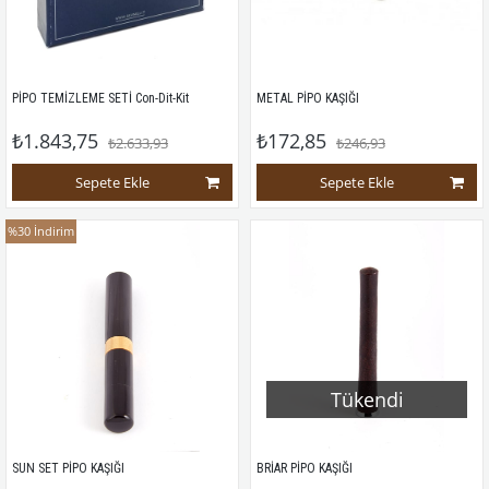
PİPO TEMİZLEME SETİ Con-Dit-Kit
METAL PİPO KAŞIĞI
₺1.843,75
₺172,85
₺2.633,93
₺246,93
Sepete Ekle
Sepete Ekle
%30
İndirim
Tükendi
SUN SET PİPO KAŞIĞI
BRİAR PİPO KAŞIĞI