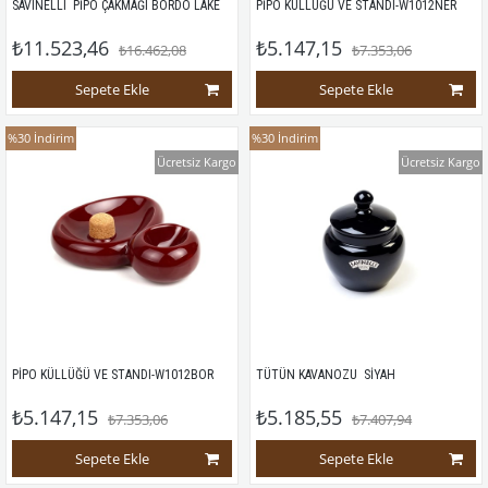
SAVINELLI  PİPO ÇAKMAĞI BORDO LAKE
PİPO KÜLLÜĞÜ VE STANDI-W1012NER
₺11.523,46
₺5.147,15
₺16.462,08
₺7.353,06
Sepete Ekle
Sepete Ekle
%30
İndirim
%30
İndirim
Ücretsiz Kargo
Ücretsiz Kargo
PİPO KÜLLÜĞÜ VE STANDI-W1012BOR
TÜTÜN KAVANOZU  SİYAH
₺5.147,15
₺5.185,55
₺7.353,06
₺7.407,94
Sepete Ekle
Sepete Ekle