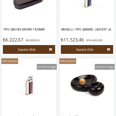
SAVINELLI  PİPO ÇAKMAĞI  LACİVERT LAKE
 PIPO ÇANTASI BROWN-T420MAR
₺6.222,67
₺11.523,46
₺8.889,52
₺16.462,08
Sepete Ekle
Sepete Ekle
%30
İndirim
%30
İndirim
Ücretsiz Kargo
Ücretsiz Kargo