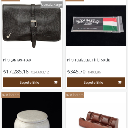
Ücretsiz Kargo
PİPO ÇANTASI-T660
PİPO TEMİZLEME FİTİLİ 50 LİK
₺17.285,18
₺345,70
₺24.693,12
₺493,86
Sepete Ekle
Sepete Ekle
%30
İndirim
%30
İndirim