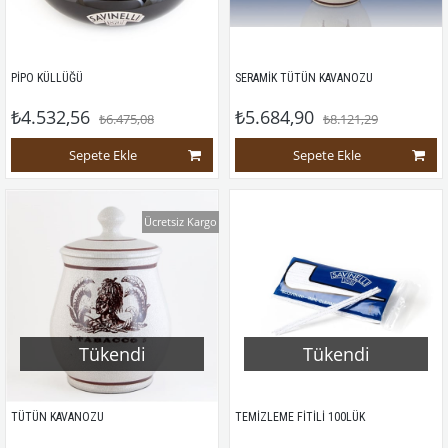
PİPO KÜLLÜĞÜ
SERAMİK TÜTÜN KAVANOZU
₺4.532,56
₺5.684,90
₺6.475,08
₺8.121,29
Sepete Ekle
Sepete Ekle
Ücretsiz Kargo
Tükendi
Tükendi
TÜTÜN KAVANOZU
TEMİZLEME FİTİLİ 100LÜK