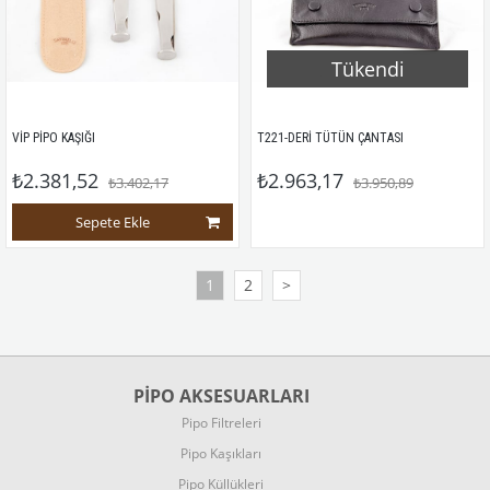
Tükendi
VİP PİPO KAŞIĞI
T221-DERİ TÜTÜN ÇANTASI
₺2.381,52
₺2.963,17
₺3.402,17
₺3.950,89
Sepete Ekle
1
2
>
PİPO AKSESUARLARI
Pipo Filtreleri
Pipo Kaşıkları
Pipo Küllükleri