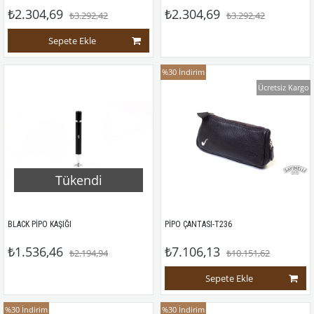
₺2.304,69
₺2.304,69
₺3.292,42
₺3.292,42
Sepete Ekle
%30
İndirim
Ücretsiz Kargo
Tükendi
BLACK PİPO KAŞIĞI
PİPO ÇANTASI-T236
₺1.536,46
₺7.106,13
₺2.194,94
₺10.151,62
Sepete Ekle
%30
İndirim
%30
İndirim