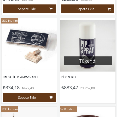
Sepete Ekle
Sepete Ekle
%30
İndirim
Tükendi
BALSA FİLTRE-9MM-15 ADET 
PİPO SPREY
₺334,18
₺883,47
₺477,40
₺1.262,09
Sepete Ekle
%30
İndirim
%30
İndirim